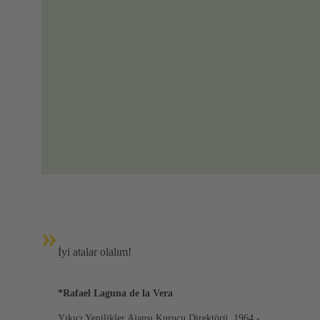
»
İyi atalar olalım!
*Rafael Laguna de la Vera
Yıkıcı Yenilikler Ajansı Kurucu Direktörü, 1964 -