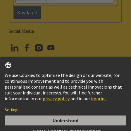
Kayda git
Social Media
Türkçe
Türkiye
© HARTING Technology Group
Çerez Ayarları
Imprint
Privacy Policy
Kullanım Şartları
Müşteri Bilgileri