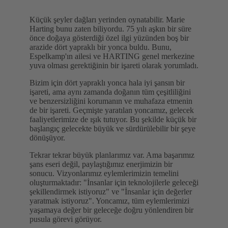
Küçük şeyler dağları yerinden oynatabilir. Marie
Harting bunu zaten biliyordu. 75 yılı aşkın bir süre
önce doğaya gösterdiği özel ilgi yüzünden boş bir
arazide dört yapraklı bir yonca buldu. Bunu,
Espelkamp'ın ailesi ve HARTING genel merkezine
yuva olması gerektiğinin bir işareti olarak yorumladı.
Bizim için dört yapraklı yonca hala iyi şansın bir
işareti, ama aynı zamanda doğanın tüm çeşitliliğini
ve benzersizliğini korumanın ve muhafaza etmenin
de bir işareti. Geçmişte yaratılan yoncamız, gelecek
faaliyetlerimize de ışık tutuyor. Bu şekilde küçük bir
başlangıç gelecekte büyük ve sürdürülebilir bir şeye
dönüşüyor.
Tekrar tekrar büyük planlarımız var. Ama başarımız
şans eseri değil, paylaştığımız enerjimizin bir
sonucu. Vizyonlarımız eylemlerimizin temelini
oluşturmaktadır: "İnsanlar için teknolojilerle geleceği
şekillendirmek istiyoruz" ve "İnsanlar için değerler
yaratmak istiyoruz". Yoncamız, tüm eylemlerimizi
yaşamaya değer bir geleceğe doğru yönlendiren bir
pusula görevi görüyor.