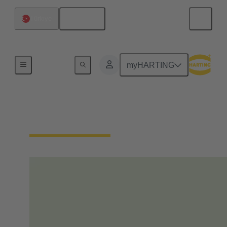
Türkçe
Türkiye
Ev
myHARTING
Sorumluluğumuz