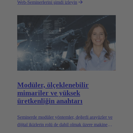
Web-Seminerlerini şimdi izleyin
Modüler, ölçeklenebilir
mimariler ve yüksek
üretkenliğin anahtarı
Seminerde modüler yöntemler, değerli arayüzler ve
dijital ikizlerin rolü de dahil olmak üzere makine
üreticileri için başarı faktörleri inceleniyor.