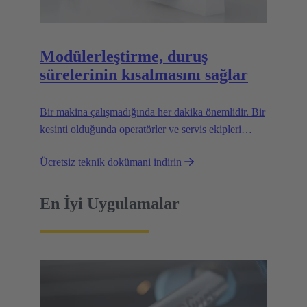
Modülerleştirme, duruş
sürelerinin kısalmasını sağlar
Bir makina çalışmadığında her dakika önemlidir. Bir
kesinti olduğunda operatörler ve servis ekipleri
genellikle muazzam zaman baskısı altındadır. Bu tür
Ücretsiz teknik dokümani indirin
durumlarda tesisin besleme bağlantılarına müdahale
edilmesi kolay olmalıdır.
En İyi Uygulamalar