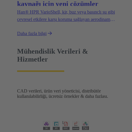
kaynağı için yeni çözümler
Han® HPR VarioShell, kir, buz veya basınçlı su gibi
çevresel etkilere karşı koruma sağlayan aerodinamik
bir tasarıma sahiptir. Ayrıca, IP69 koruma derecesi
Daha fazla bilgi
güvenli dış mekan kullanımını garanti eder. Yeni
varyantlar kullanım esnekliğini artırır ve yeni
olasılıkların önünü açar.
Mühendislik Verileri &
Hizmetler
CAD verileri, ürün veri yöneticisi, distribütör
kullanılabilirliği, ücretsiz örnekler & daha fazlası.