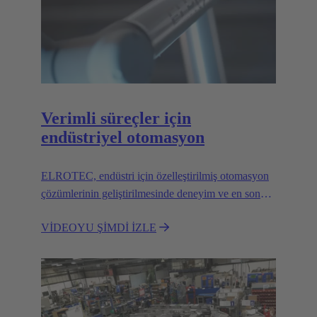
Verimli süreçler için
endüstriyel otomasyon
ELROTEC, endüstri için özelleştirilmiş otomasyon
çözümlerinin geliştirilmesinde deneyim ve en son
teknolojileri bir araya getirmektedir.
VİDEOYU ŞİMDİ İZLE