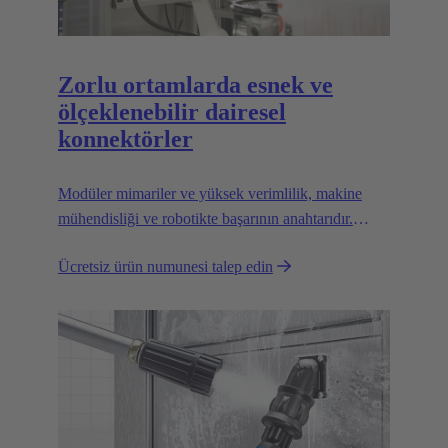
Zorlu ortamlarda esnek ve
ölçeklenebilir dairesel
konnektörler
Modüler mimariler ve yüksek verimlilik, makine
mühendisliği ve robotikte başarının anahtarıdır.
Esnek ve güvenilir arayüzler, yolu açmak için çok
Ücretsiz ürün numunesi talep edin
önemlidir.