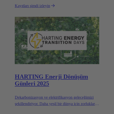
Kayıtları şimdi izleyin
HARTING Enerji Dönüşüm
Günleri 2025
Dekarbonizasyon ve elektrifikasyon geleceğimizi
şekillendiriyor. Daha yeşil bir dünya için zorlukları
ve çözümleri keşfetmek üzere bize katılın.