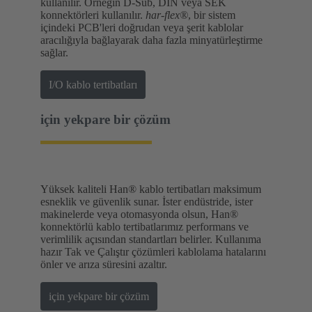
kullanılır. Örneğin D-Sub, DIN veya SEK
konnektörleri kullanılır.
har-flex®
, bir sistem
içindeki PCB'leri doğrudan veya şerit kablolar
aracılığıyla bağlayarak daha fazla minyatürleştirme
sağlar.
I/O kablo tertibatları
için yekpare bir çözüm
Yüksek kaliteli Han® kablo tertibatları maksimum
esneklik ve güvenlik sunar. İster endüstride, ister
makinelerde veya otomasyonda olsun, Han®
konnektörlü kablo tertibatlarımız performans ve
verimlilik açısından standartları belirler. Kullanıma
hazır Tak ve Çalıştır çözümleri kablolama hatalarını
önler ve arıza süresini azaltır.
için yekpare bir çözüm