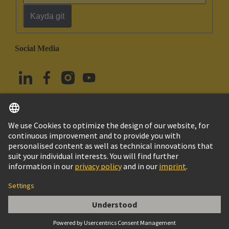
Kayda git
Social Media
Türkçe
Türkiye
© HARTING Technology Group
Çerez Ayarları
Imprint
Privacy Policy
Kullanım Şartları
Müşteri Bilgileri