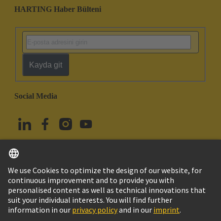
HARTING Haber Bülteni
Kayda git
Social Media
Türkçe
Türkiye
© HARTING Technology Group