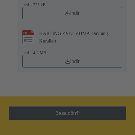
.pdf - 223 kB
İndir
HARTING ZVEI-VDMA Davranış
Kuralları
.pdf - 4,2 MB
İndir
Başa dön