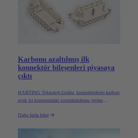
Karbonu azaltılmış ilk
konnektör bileşenleri piyasaya
çıktı
HARTING Teknoloji Grubu, konnektörlerin karbon
ayak izi konusundaki sorumluluğunu yerine
getiriyor ve bu nedenle Hannover Messe 2024'te
Daha fazla bilgi
GreenLine serisinin ilk CO2 azaltılmış kontak
uçlarını sunuyor. Karbon dengesi, esas olarak
konnektörler için mineral hammaddelerin