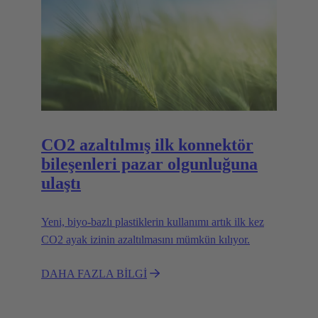
biyopolimerlerle değiştirilmesiyle sağlanıyor.
HARTING, Han® E serisini 6B ila 24B
boyutlarında uygun şekilde üreten ilk üreticidir.
CO2 azaltılmış ilk konnektör
bileşenleri pazar olgunluğuna
ulaştı
Yeni, biyo-bazlı plastiklerin kullanımı artık ilk kez
CO2 ayak izinin azaltılmasını mümkün kılıyor.
DAHA FAZLA BİLGİ