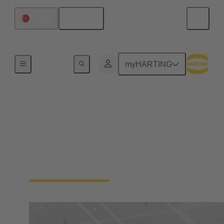
Türkçe
Türkiye
Ev
myHARTING
Dijital ikiz
HARTING'in Dijital İkizleri ve Varlık Yönetim
Kabuğu (AAS), Dijital Ürün Pasaportu (DPP) ve
Ürün Karbon Ayak İzi (PCF) hakkında daha fazla
bilgi edinin