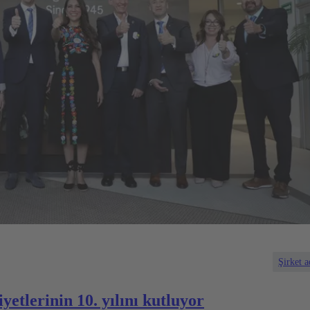
Şirket a
etlerinin 10. yılını kutluyor