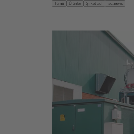
Tümü
Ürünler
Şirket adı
tec.news