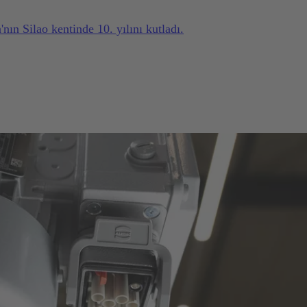
n Silao kentinde 10. yılını kutladı.