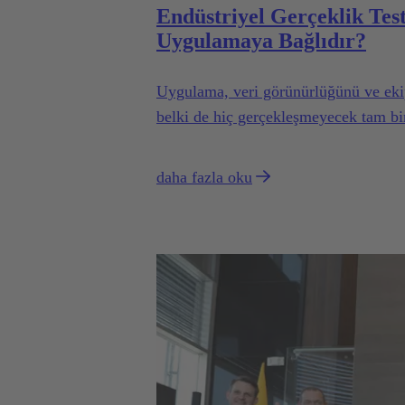
Endüstriyel Gerçeklik Test
Uygulamaya Bağlıdır?
Uygulama, veri görünürlüğünü ve ekip
belki de hiç gerçekleşmeyecek tam bi
daha fazla oku