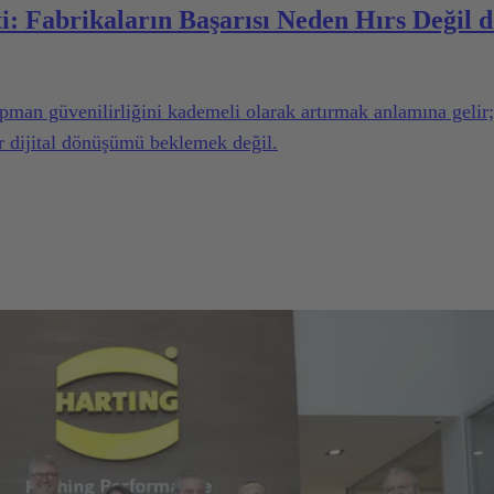
i: Fabrikaların Başarısı Neden Hırs Değil d
man güvenilirliğini kademeli olarak artırmak anlamına gelir;
r dijital dönüşümü beklemek değil.