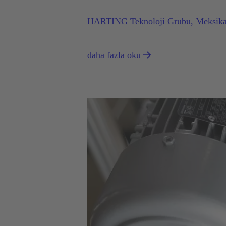
HARTING Teknoloji Grubu, Meksika'nı
daha fazla oku