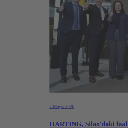
7 Mayıs 2026
HARTING, Silao'daki faaliy