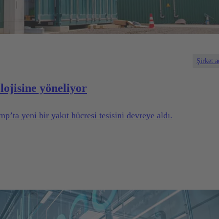
Şirket a
ojisine yöneliyor
a yeni bir yakıt hücresi tesisini devreye aldı.