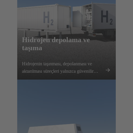
Hidrojen depolama ve
taşıma
Hidrojenin taşınması, depolanması ve
aktarılması süreçleri yalnızca güvenilir
elektrik bağlantı çözümleri değil, aynı
zamanda ilgili tüm parametrelerin hassas bir
şekilde izlenmesini de gerektirir.
HARTING, yerden tasarruf etmek ve
mükemmel uyum sağlamak için mobil
hidrojen konteynerlerine entegre edilebilen
özelleştirilmiş komple çözümler sunar.