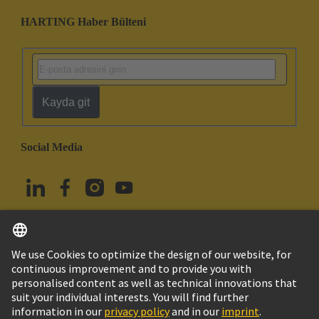
HARTING Haber Bülteni
Kayda git
Social Media
Türkçe
Türkiye
© HARTING Technology Group