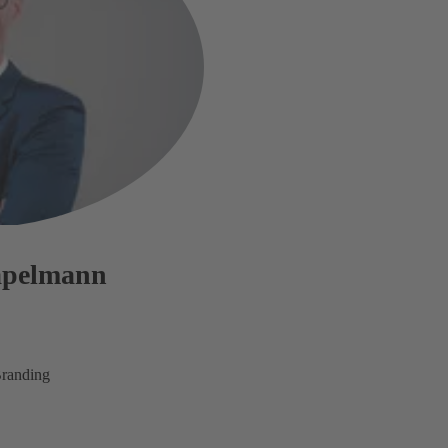
tapelmann
randing