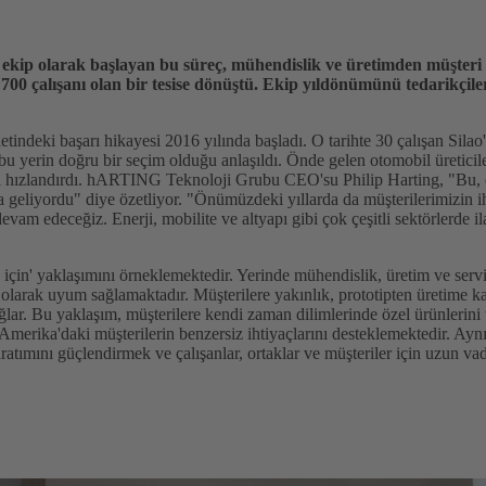
 ekip olarak başlayan bu süreç, mühendislik ve üretimden müşteri
 çalışanı olan bir tesise dönüştü. Ekip yıldönümünü tedarikçiler,
deki başarı hikayesi 2016 yılında başladı. O tarihte 30 çalışan Silao
 bu yerin doğru bir seçim olduğu anlaşıldı. Önde gelen otomobil üreticiler
i hızlandırdı. hARTING Teknoloji Grubu CEO'su Philip Harting, "Bu, 
 geliyordu" diye özetliyor. "Önümüzdeki yıllarda da müşterilerimizin i
vam edeceğiz. Enerji, mobilite ve altyapı gibi çok çeşitli sektörlerde il
çin' yaklaşımını örneklemektedir. Yerinde mühendislik, üretim ve servis
 olarak uyum sağlamaktadır. Müşterilere yakınlık, prototipten üretime kad
ğlar. Bu yaklaşım, müşterilere kendi zaman dilimlerinde özel ürünlerini 
Amerika'daki müşterilerin benzersiz ihtiyaçlarını desteklemektedir.
tımını güçlendirmek ve çalışanlar, ortaklar ve müşteriler için uzun vade