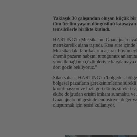
Yaklaşık 30 çalışandan oluşan küçük bir
tüm üretim yaşam döngüsünü kapsayan 700
temsilcilerle birlikte kutladı.
HARTING'in Meksika'nın Guanajuato eyaletin
metrekarelik alana taşındı. Kısa süre içinde
Meksika'daki fabrikalarını açarak büyümey
önemli pazarın nabzını tuttuğumuz anlamına
yönelik bağlantı çözümleriyle karşılamaya de
dört gözle bekliyoruz."
Silao sahası, HARTING'in 'bölgede - bölge i
bölgesel pazarların gereksinimlerine sürekli
koordinasyon ve hızlı geri dönüş süreleri sa
ekibe doğrudan erişim imkanı sunmakta ve 
Guanajuato bölgesinde endüstriyel değer yara
oluşturmak için tesisi kullanıyor.