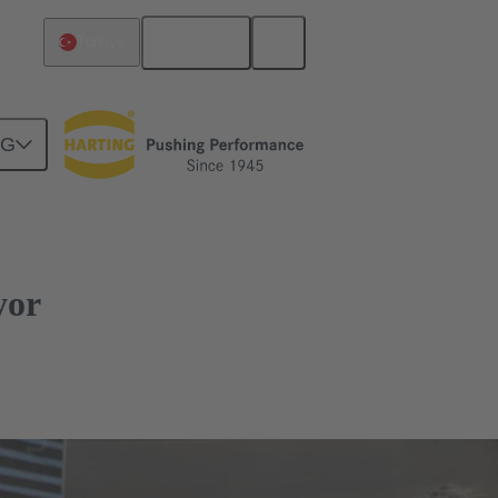
Türkçe
Türkiye
NG
yor