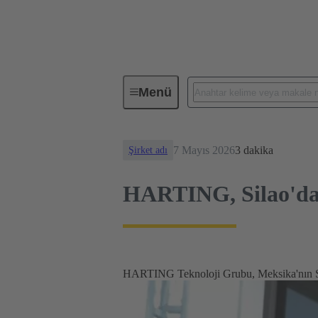
Haberler
HARTING, Silao'daki f
Menü
7 Mayıs 2026
3 dakika
Şirket adı
HARTING, Silao'daki
HARTING Teknoloji Grubu, Meksika'nın Sila