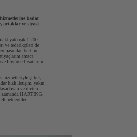
 hizmetlerine kadar
 ortaklar ve siyasi
'daki yaklaşık 1.200
i ve tedarikçileri de
en başından beri bu
htiyaçlarını amaca
ave büyüme fırsatlarını
 hizmetleriyle şirket,
ar hızlı iletişim, yakın
tasarlayan ve üreten
 Aynı zamanda HARTING,
li beklentiler