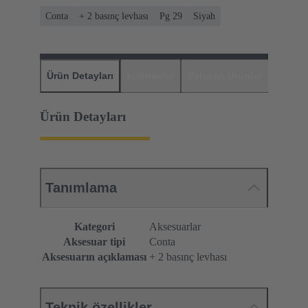
Conta
+ 2 basınç levhası
Pg 29
Siyah
Ürün Detayları
İndirmeler
Eşleşen Ürünler
Distrib
Ürün Detayları
Tanımlama
Kategori
Aksesuarlar
Aksesuar tipi
Conta
Aksesuarın açıklaması
+ 2 basınç levhası
Teknik özellikler