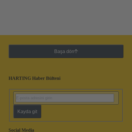
Başa dön
HARTING Haber Bülteni
Kayda git
Social Media