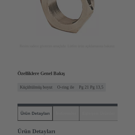
Resim sadece gösterim amaçlıdır. Lütfen ürün açıklamasına bakınız.
Özelliklere Genel Bakış
Küçültülmüş boyut
O-ring ile
Pg 21 Pg 13,5
Ürün Detayları
İndirmeler
Eşleşen Ürünler
Distrib
Ürün Detayları