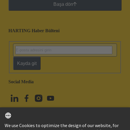
Başa dön
HARTING Haber Bülteni
Kayda git
Social Media
Türkçe
Türkiye