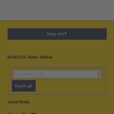
Başa dön
HARTING Haber Bülteni
Kayda git
Social Media