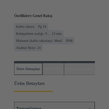
Özelliklere Genel Bakış
Kablo rakoru
Pg 16
Kelepçeleme aralığı: 9 ... 13 mm
Malzeme (kablo rakorları): Metal
IP68
Anahtar Boyu: 24
Ürün Detayları
İndirmeler
Eşleşen Ürünler
Distrib
Ürün Detayları
Tanımlama