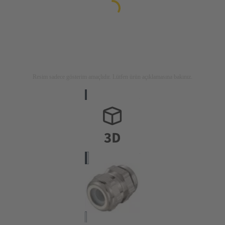
Resim sadece gösterim amaçlıdır. Lütfen ürün açıklamasına bakınız.