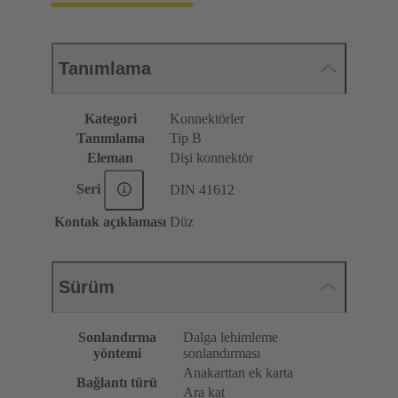
Tanımlama
Kategori
Konnektörler
Tanımlama
Tip B
Eleman
Dişi konnektör
Seri
DIN 41612
Kontak açıklaması
Düz
Sürüm
Sonlandırma
Dalga lehimleme
yöntemi
sonlandırması
Anakarttan ek karta
Bağlantı türü
Ara kat