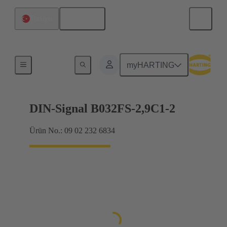
Türkçe
Türkiye
Anakarttan ek karta bağlantı
myHARTING
DIN-Signal B032FS-2,9C1-2
Ürün No.: 09 02 232 6834