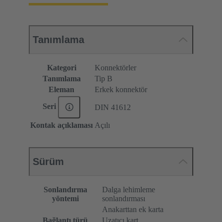
Tanımlama
Kategori
Konnektörler
Tanımlama
Tip B
Eleman
Erkek konnektör
Seri
DIN 41612
Kontak açıklaması
Açılı
Sürüm
Sonlandırma
Dalga lehimleme
yöntemi
sonlandırması
Anakarttan ek karta
Bağlantı türü
Uzatıcı kart