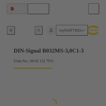
Türkçe
Türkiye
Anakarttan ek karta bağlantı
myHARTING
DIN-Signal B032MS-3,0C1-3
Ürün No.: 09 02 132 7931