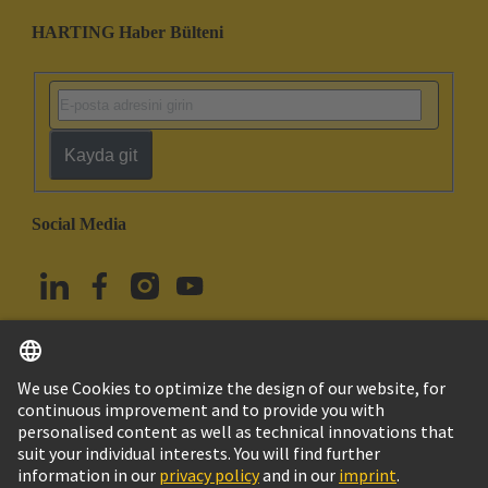
HARTING Haber Bülteni
Kayda git
Social Media
Türkçe
Türkiye
© HARTING Technology Group