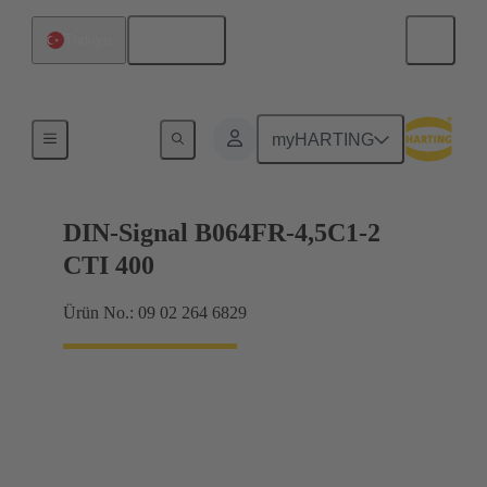
Türkçe
Türkiye
Anakarttan ek karta bağlantı
myHARTING
DIN-Signal B064FR-4,5C1-2
CTI 400
Ürün No.: 09 02 264 6829