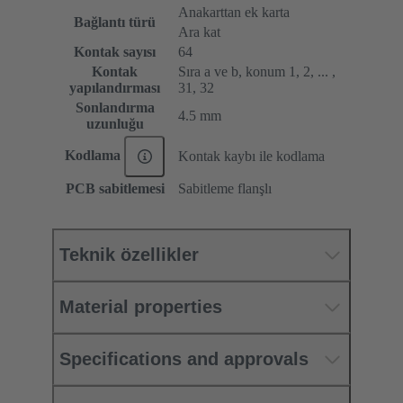
Anakarttan ek karta
Bağlantı türü
Ara kat
Kontak sayısı
64
Kontak
Sıra a ve b, konum 1, 2, ... ,
yapılandırması
31, 32
Sonlandırma
4.5 mm
uzunluğu
Kodlama
Kontak kaybı ile kodlama
PCB sabitlemesi
Sabitleme flanşlı
Teknik özellikler
Material properties
Specifications and approvals