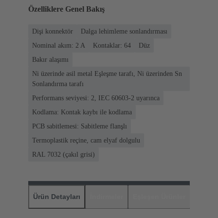
Özelliklere Genel Bakış
Dişi konnektör
Dalga lehimleme sonlandırması
Nominal akım: ‌2 A
Kontaklar: 64
Düz
Bakır alaşımı
Ni üzerinde asil metal Eşleşme tarafı, Ni üzerinden Sn
Sonlandırma tarafı
Performans seviyesi: 2, IEC 60603-2 uyarınca
Kodlama: Kontak kaybı ile kodlama
PCB sabitlemesi: Sabitleme flanşlı
Termoplastik reçine, cam elyaf dolgulu
RAL 7032 (çakıl grisi)
Ürün Detayları
İndirmeler
Eşleşen Ürünler
Distrib