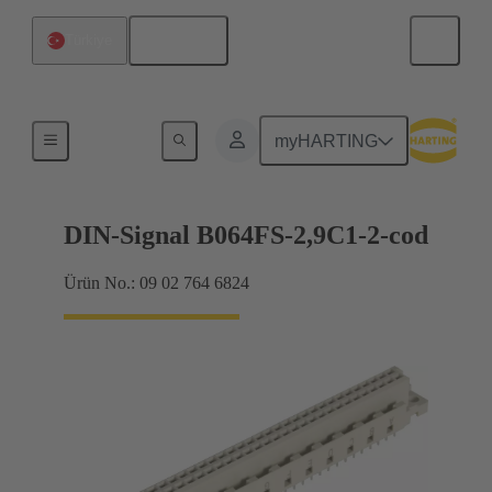
Türkçe
Türkiye
Anakarttan ek karta bağlantı
myHARTING
DIN-Signal B064FS-2,9C1-2-cod
Ürün No.: 09 02 764 6824