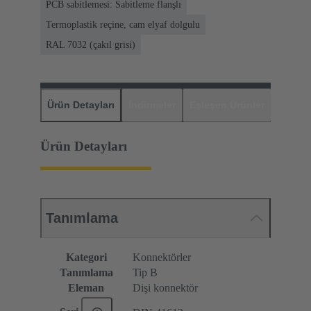
PCB sabitlemesi: Sabitleme flanşlı
Termoplastik reçine, cam elyaf dolgulu
RAL 7032 (çakıl grisi)
Ürün Detayları
İndirmeler
Eşleşen Ürünler
Distrib
Ürün Detayları
Tanımlama
Kategori
Konnektörler
Tanımlama
Tip B
Eleman
Dişi konnektör