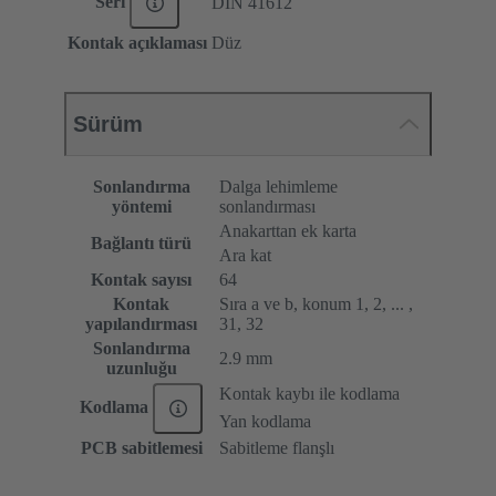
Seri
DIN 41612
Kontak açıklaması
Düz
Sürüm
Sonlandırma
Dalga lehimleme
yöntemi
sonlandırması
Anakarttan ek karta
Bağlantı türü
Ara kat
Kontak sayısı
64
Kontak
Sıra a ve b, konum 1, 2, ... ,
yapılandırması
31, 32
Sonlandırma
2.9 mm
uzunluğu
Kontak kaybı ile kodlama
Kodlama
Yan kodlama
PCB sabitlemesi
Sabitleme flanşlı