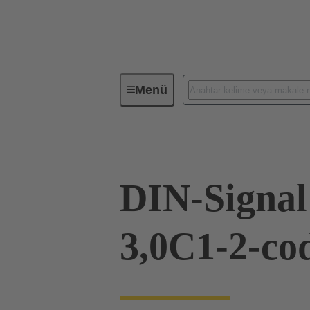
Menü
Cihaz Bağlantısı
PCB konnektör
DIN-Signa
3,0C1-2-co