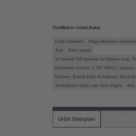
Özelliklere Genel Bakış
Erkek konnektör
Dalga lehimleme sonlandır
Açılı
Bakır alaşımı
Ni üzerinde NiP üzerinde Au Eşleşme tarafı, N
Performans seviyesi: 2, IEC 60603-2 uyarınca
Kodlama: Kontak kaybı ile kodlama, Yan kod
Termoplastik reçine, cam elyaf dolgulu
RAL 
Ürün Detayları
İndirmeler