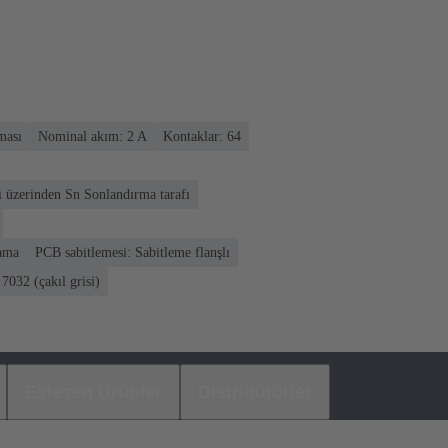
ması
Nominal akım: ‌2 A
Kontaklar: 64
i üzerinden Sn Sonlandırma tarafı
lama
PCB sabitlemesi: Sabitleme flanşlı
7032 (çakıl grisi)
Eşleşen Ürünler
Distribütörler