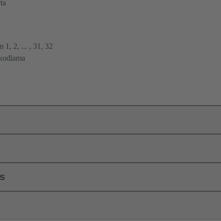
ta
 1, 2, ... , 31, 32
 kodlama
ls