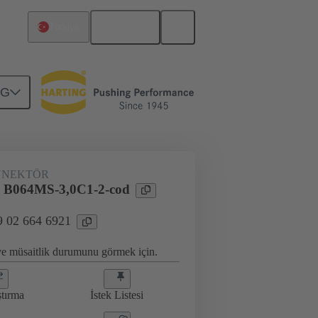
Türkçe
Türkiye
NG
antı
09 02 664 6921
NNEKTÖR
l B064MS-3,0C1-2-cod
9 02 664 6921
 ve müsaitlik durumunu görmek için.
ştırma
İstek Listesi