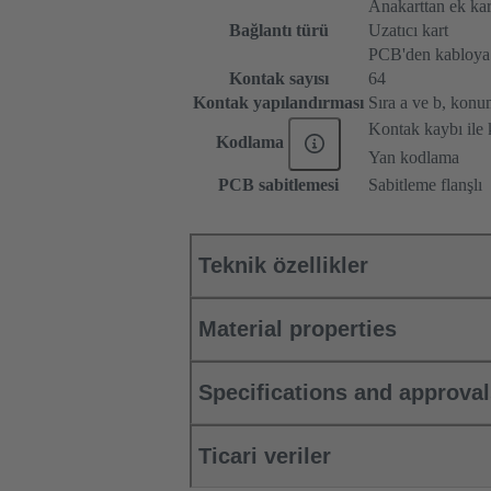
Anakarttan ek kar
Bağlantı türü
Uzatıcı kart
PCB'den kabloya
Kontak sayısı
64
Kontak yapılandırması
Sıra a ve b, konum
Kontak kaybı ile
Kodlama
Yan kodlama
PCB sabitlemesi
Sabitleme flanşlı
Teknik özellikler
Material properties
Specifications and approva
Ticari veriler