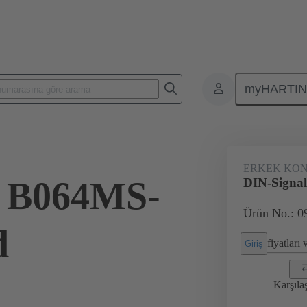
myHARTI
leri
Kart-kart konnektörleri
Ürünler
Anakarttan ek karta bağl
ERKEK KO
l B064MS-
DIN-Signa
Ürün No.: 0
d
fiyatları
Giriş
Karşıla