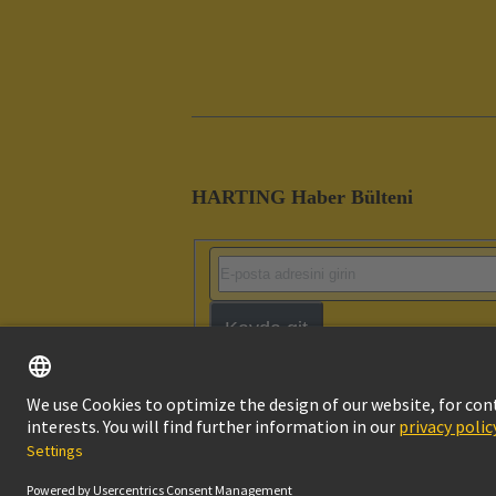
HARTING Haber Bülteni
Kayda git
Imprint
Pri
© HARTING Technology Group