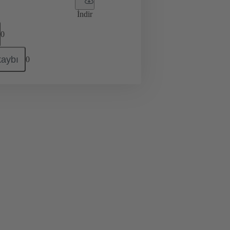
İndir
0
kaybı
0