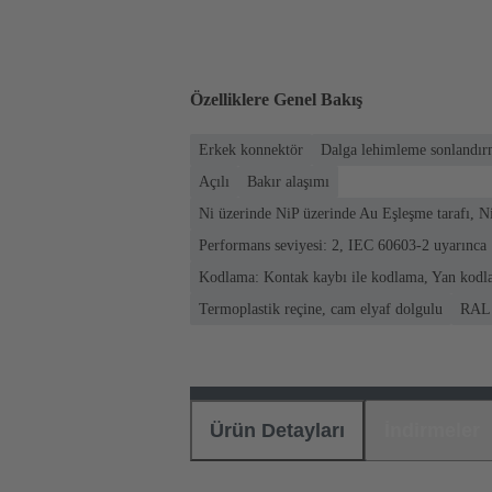
Özelliklere Genel Bakış
Erkek konnektör
Dalga lehimleme sonlandır
Açılı
Bakır alaşımı
Ni üzerinde NiP üzerinde Au Eşleşme tarafı, N
Performans seviyesi: 2, IEC 60603-2 uyarınca
Kodlama: Kontak kaybı ile kodlama, Yan kod
Termoplastik reçine, cam elyaf dolgulu
RAL 
Ürün Detayları
İndirmeler