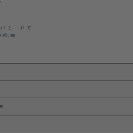
ta
1, 2, ... , 31, 32
 kodlama
ls