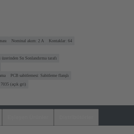
ması
Nominal akım: ‌2 A
Kontaklar: 64
i üzerinden Sn Sonlandırma tarafı
lama
PCB sabitlemesi: Sabitleme flanşlı
7035 (açık gri)
Eşleşen Ürünler
Distribütörler