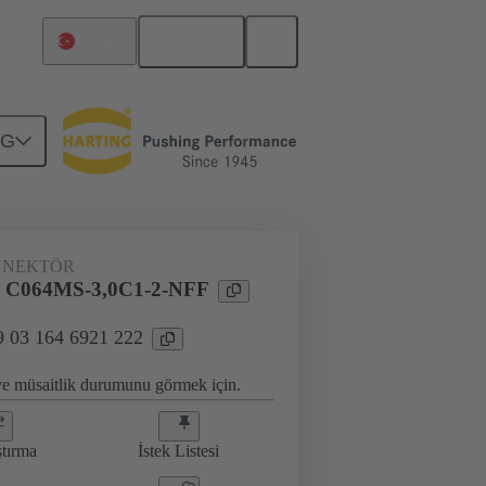
Türkçe
Türkiye
NG
antı
09 03 164 6921 222
NNEKTÖR
l C064MS-3,0C1-2-NFF
9 03 164 6921 222
 ve müsaitlik durumunu görmek için.
ştırma
İstek Listesi