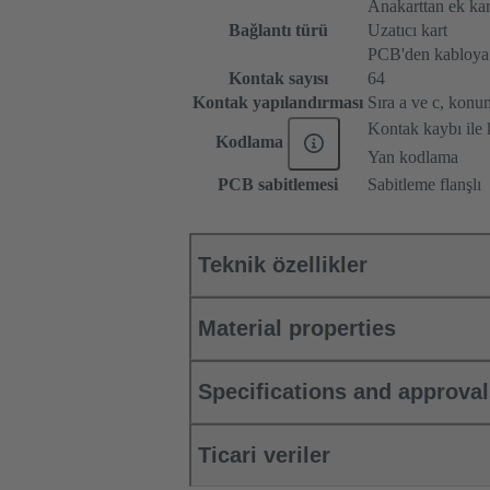
Anakarttan ek kar
Bağlantı türü
Uzatıcı kart
PCB'den kabloya
Kontak sayısı
64
Kontak yapılandırması
Sıra a ve c, konum 
Kontak kaybı ile
Kodlama
Yan kodlama
PCB sabitlemesi
Sabitleme flanşlı
Teknik özellikler
Material properties
Specifications and approva
Ticari veriler