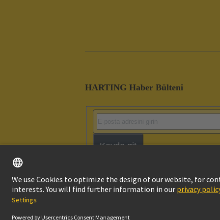
HARTING Haber Bülteni
Kayda git
Imprint
Pri
© HARTING Technology Group