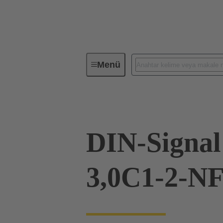
Menü
Cihaz Bağlantısı
PCB konnektör
DIN-Signa
3,0C1-2-N