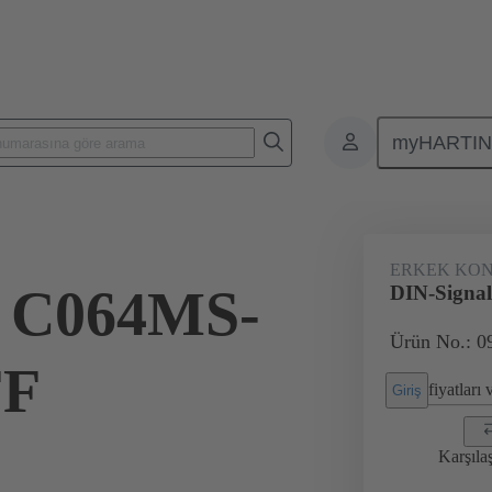
myHARTI
leri
Kart-kart konnektörleri
Ürünler
Anakarttan ek karta bağl
ERKEK KO
l C064MS-
DIN-Signa
Ürün No.: 0
FF
fiyatları
Giriş
Karşıla