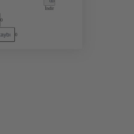
İndir
0
kaybı
0