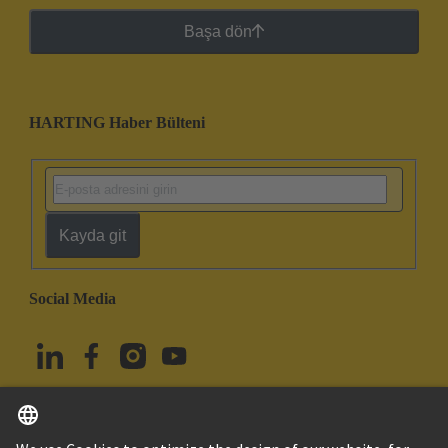
Başa dön
HARTING Haber Bülteni
Kayda git
Social Media