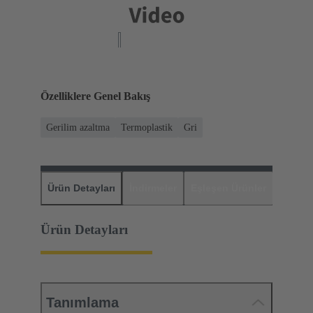
Özelliklere Genel Bakış
Gerilim azaltma
Termoplastik
Gri
Ürün Detayları
İndirmeler
Eşleşen Ürünler
Distrib
Ürün Detayları
Tanımlama