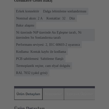
Özelliklere Genel Bakış
Erkek konnektör
Dalga lehimleme sonlandırması
Nominal akım: ‌2 A
Kontaklar: 32
Düz
Bakır alaşımı
Ni üzerinde NiP üzerinde Au Eşleşme tarafı, Ni
üzerinden Sn Sonlandırma tarafı
Performans seviyesi: 2, IEC 60603-2 uyarınca
Kodlama: Kontak kaybı ile kodlama
PCB sabitlemesi: Sabitleme flanşlı
Termoplastik reçine, cam elyaf dolgulu
RAL 7032 (çakıl grisi)
Ürün Detayları
İndirmeler
Eşleşen Ürünler
Distrib
Ürün Detayları