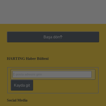
Başa dön
HARTING Haber Bülteni
Kayda git
Social Media