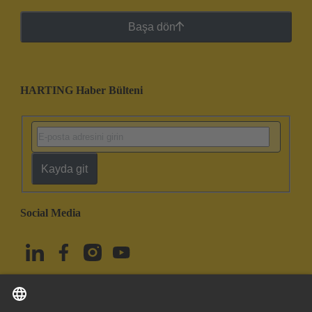
Başa dön
HARTING Haber Bülteni
Kayda git
Social Media