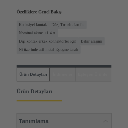
Özelliklere Genel Bakış
Koaksiyel kontak
Düz, Tırtırlı alan ile
Nominal akım: ≤1.4 A
Dişi kontak erkek konnektörler için
Bakır alaşımı
Ni üzerinde asil metal Eşleşme tarafı
Ürün Detayları
İndirmeler
Eşleşen Ürünler
Distrib
Ürün Detayları
Tanımlama