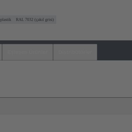
plastik
RAL 7032 (çakıl grisi)
Eşleşen Ürünler
Distribütörler