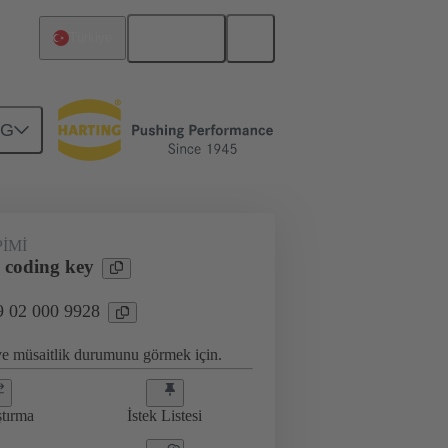
Türkçe
Türkiye
NG
antı
09 02 000 9928
IMI
 coding key
9 02 000 9928
 ve müsaitlik durumunu görmek için.
ştırma
İstek Listesi