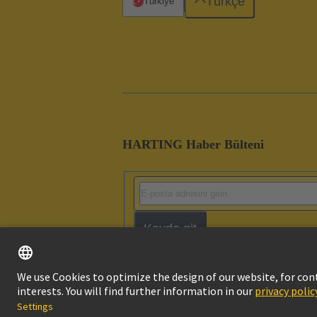
Türkçe
Türkiye
HARTING Haber Bülteni
Kayda git