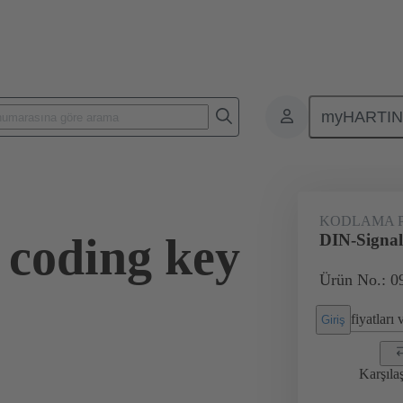
myHARTI
leri
Kart-kart konnektörleri
Ürünler
Anakarttan ek karta bağl
KODLAMA P
 coding key
DIN-Signal
Ürün No.: 0
fiyatları
Giriş
Karşıla