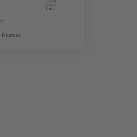
İndir
0
iz Numune