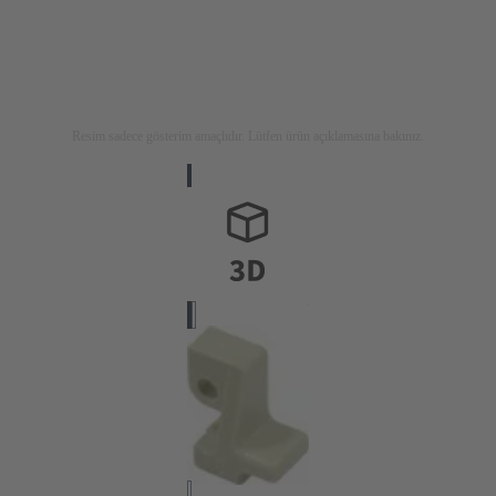
Resim sadece gösterim amaçlıdır. Lütfen ürün açıklamasına bakınız.