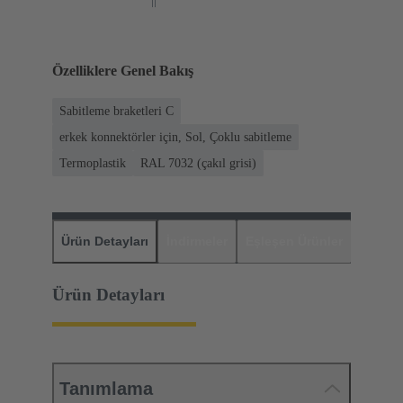
Özelliklere Genel Bakış
Sabitleme braketleri C
erkek konnektörler için, Sol, Çoklu sabitleme
Termoplastik
RAL 7032 (çakıl grisi)
Ürün Detayları
İndirmeler
Eşleşen Ürünler
Distrib
Ürün Detayları
Tanımlama