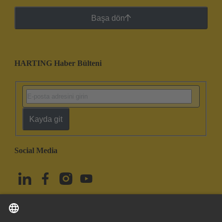
Başa dön
HARTING Haber Bülteni
Kayda git
Social Media