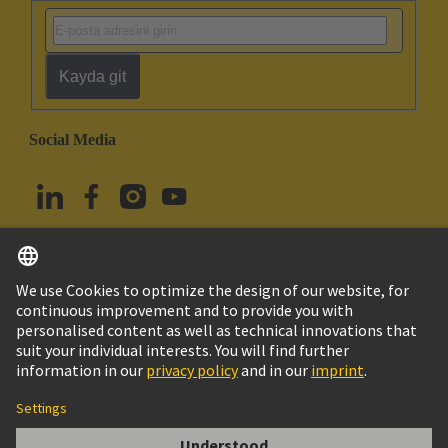
Kayda git
Social Media
Türkçe
Türkiye
© HARTING Technology Group
Çerez Ayarları
Imprint
Privacy Policy
Kullanım Şartları
Müşteri Bilgileri