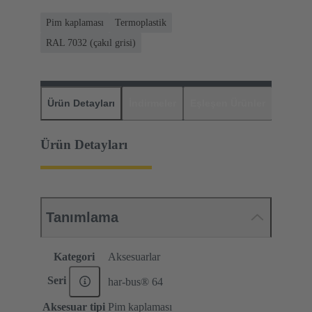
Pim kaplaması
Termoplastik
RAL 7032 (çakıl grisi)
Ürün Detayları
İndirmeler
Eşleşen Ürünler
Distrib
Ürün Detayları
Tanımlama
Kategori
Aksesuarlar
Seri
har-bus® 64
Aksesuar tipi
Pim kaplaması