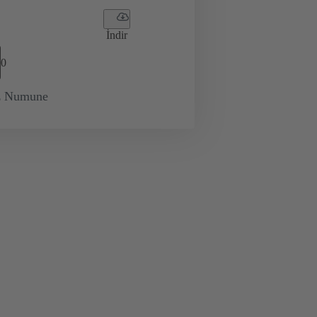
İndir
0
iz Numune