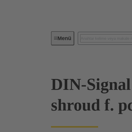
Menü
Cihaz Bağlantısı
PCB konnektör
DIN-Signal
shroud f. p