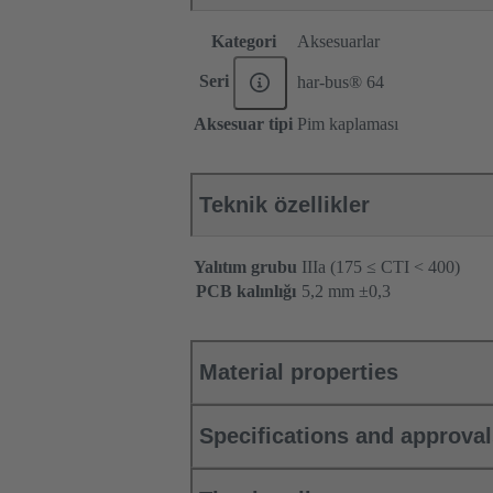
Kategori
Aksesuarlar
Seri
har-bus® 64
Aksesuar tipi
Pim kaplaması
Teknik özellikler
Yalıtım grubu
IIIa (175 ≤ CTI < 400)
PCB kalınlığı
‌5,2 mm ±0,3 ‌
Material properties
Specifications and approva