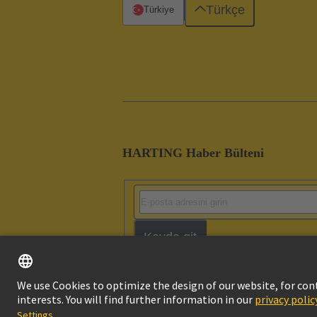
Türkçe
Türkiye
HARTING Haber Bülteni
Kayda git