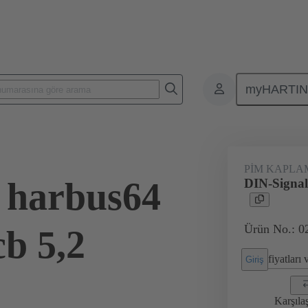
myHARTI
leri
Kart-kart konnektörleri
Ürünler
Anakarttan ek karta bağl
PIM KAPLA
 harbus64
DIN-Signal
Ürün No.: 0
cb 5,2
fiyatları
Giriş
Karşıla