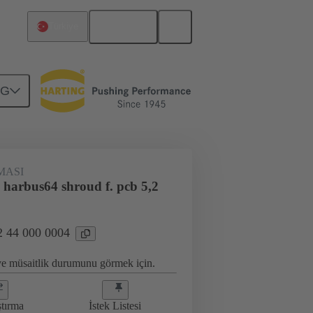
Türkçe
Türkiye
NG
antı
02 44 000 0004
MASI
 harbus64 shroud f. pcb 5,2
2 44 000 0004
 ve müsaitlik durumunu görmek için.
ştırma
İstek Listesi