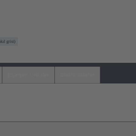
ıl grisi)
Eşleşen Ürünler
Distribütörler