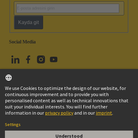
Kayda git
Social Media
Türkçe
Türkiye
© HARTING Technology Group
Çerez Ayarları
Imprint
Privacy Policy
Kullanım Şartları
Müşteri Bilgileri