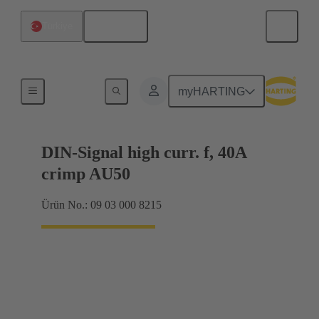
Türkçe
Türkiye
Anakarttan ek karta bağlantı
myHARTING
DIN-Signal high curr. f, 40A
crimp AU50
Ürün No.: 09 03 000 8215