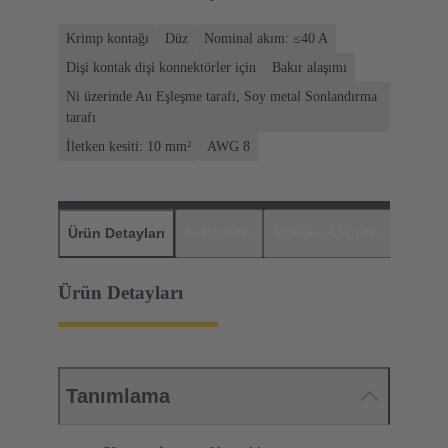
Krimp kontağı
Düz
Nominal akım: ≤40 A
Dişi kontak dişi konnektörler için
Bakır alaşımı
Ni üzerinde Au Eşleşme tarafı, Soy metal Sonlandırma
tarafı
İletken kesiti: 10 mm²
AWG 8
Ürün Detayları
İndirmeler
Eşleşen Ürünler
Distrib
Ürün Detayları
Tanımlama