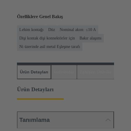
Özelliklere Genel Bakış
Lehim kontağı
Düz
Nominal akım: ≤10 A
Dişi kontak dişi konnektörler için
Bakır alaşımı
Ni üzerinde asil metal Eşleşme tarafı
Ürün Detayları
İndirmeler
Eşleşen Ürünler
Distrib
Ürün Detayları
Tanımlama