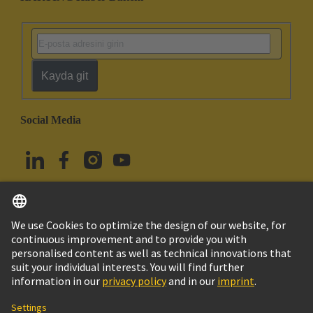
Kayda git
Social Media
Türkçe
Türkiye
© HARTING Technology Group
Çerez Ayarları