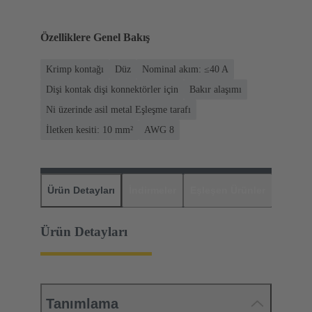
Özelliklere Genel Bakış
Krimp kontağı
Düz
Nominal akım: ≤40 A
Dişi kontak dişi konnektörler için
Bakır alaşımı
Ni üzerinde asil metal Eşleşme tarafı
İletken kesiti: 10 mm²
AWG 8
Ürün Detayları
İndirmeler
Eşleşen Ürünler
Distrib
Ürün Detayları
Tanımlama