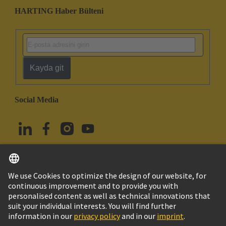
HARTING Haber Bülteni
Kayda git
Social Media
Türkçe
Türkiye
© HARTING Technology Group