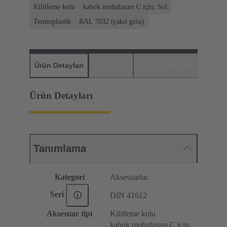
Kilitleme kolu
kabuk muhafazası C için, Sol
Termoplastik
RAL 7032 (çakıl grisi)
Ürün Detayları
İndirmeler
Eşleşen Ürünler
Distrib
Ürün Detayları
Tanımlama
Kategori
Aksesuarlar
Seri
DIN 41612
Aksesuar tipi
Kilitleme kolu
kabuk muhafazası C için