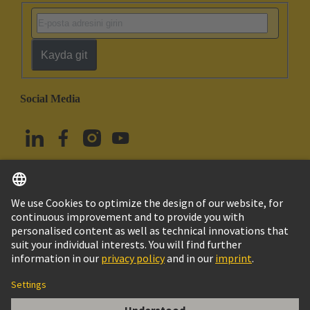
Kayda git
Social Media
Türkçe
Türkiye
© HARTING Technology Group
Çerez Ayarları
Imprint
Privacy Policy
Kullanım Şartları
Müşteri Bilgileri