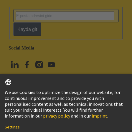
Kayda git
Social Media
Türkçe
Türkiye
© HARTING Technology Group
Çerez Ayarları
Imprint
Privacy Policy
Kullanım Şartları