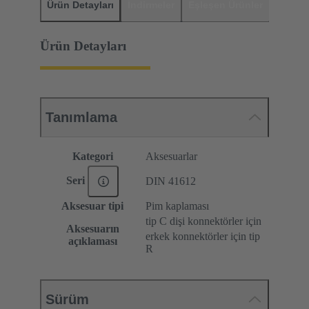
Ürün Detayları
İndirmeler
Eşleşen Ürünler
Distrib
Ürün Detayları
Tanımlama
Kategori
Aksesuarlar
Seri
DIN 41612
Aksesuar tipi
Pim kaplaması
tip C dişi konnektörler için
Aksesuarın
erkek konnektörler için tip
açıklaması
R
Sürüm