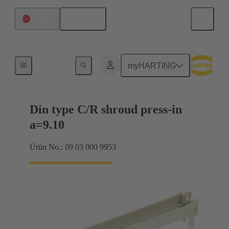
Türkçe
Türkiye
Anakarttan ek karta bağlantı
myHARTING
Din type C/R shroud press-in
a=9.10
Ürün No.: 09 03 000 9953