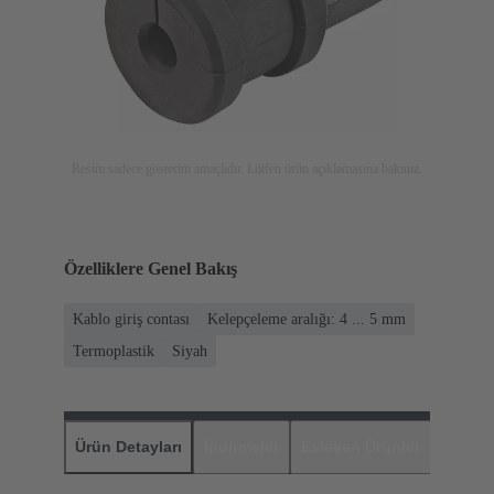
Resim sadece gösterim amaçlıdır. Lütfen ürün açıklamasına bakınız.
Özelliklere Genel Bakış
Kablo giriş contası
Kelepçeleme aralığı: 4 ... 5 mm
Termoplastik
Siyah
Ürün Detayları
İndirmeler
Eşleşen Ürünler
Distrib