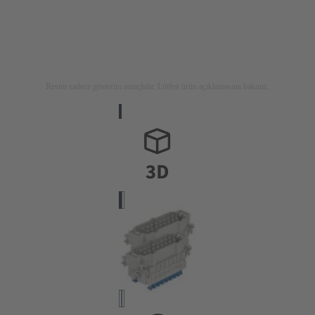
Resim sadece gösterim amaçlıdır. Lütfen ürün açıklamasına bakınız.