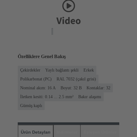
Özelliklere Genel Bakış
Çekirdekler
Yaylı bağlantı şekli
Erkek
Polikarbonat (PC)
RAL 7032 (çakıl grisi)
Nominal akım: ‌16 A
Boyut: 32 B
Kontaklar: 32
İletken kesiti: 0.14 ... 2.5 mm²
Bakır alaşımı
Gümüş kaplı
Ürün Detayları
İndirmeler
Eşleşen Ürünler
Distrib