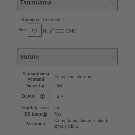
Tanımlama
Kategori
Çekirdekler
®
Seri
Han
EEE HMC
Sürüm
Sonlandırma
Krimp sonlandırma
yöntemi
Soket tipi
Dişi
Boyut
24 B
Kontak sayısı
64
PE kontağı
Yes
Krimp kontakları ayrı olarak
Ayrıntılar
sipariş edilir.