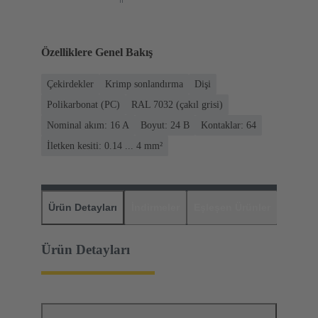
Özelliklere Genel Bakış
Çekirdekler
Krimp sonlandırma
Dişi
Polikarbonat (PC)
RAL 7032 (çakıl grisi)
Nominal akım: ‌16 A
Boyut: 24 B
Kontaklar: 64
İletken kesiti: 0.14 ... 4 mm²
Ürün Detayları
İndirmeler
Eşleşen Ürünler
Distrib
Ürün Detayları