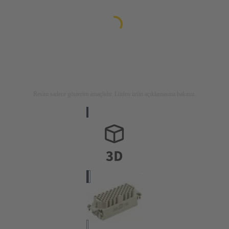
Resim sadece gösterim amaçlıdır. Lütfen ürün açıklamasına bakınız.