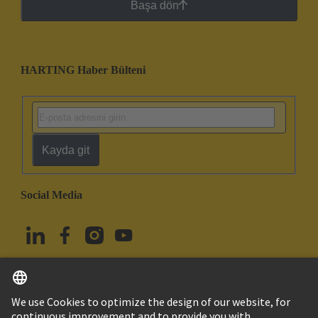
Başa dön
HARTING Haber Bülteni
Kayda git
Social Media
Türkçe
Türkiye