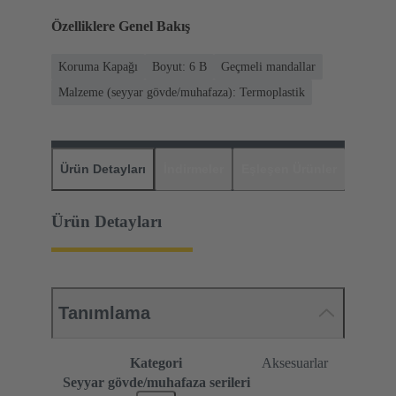
Özelliklere Genel Bakış
Koruma Kapağı
Boyut: 6 B
Geçmeli mandallar
Malzeme (seyyar gövde/muhafaza): Termoplastik
Ürün Detayları
İndirmeler
Eşleşen Ürünler
Distrib
Ürün Detayları
Tanımlama
Kategori
Aksesuarlar
Seyyar gövde/muhafaza serileri