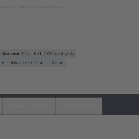
maçlıdır. Lütfen ürün açıklamasına bakınız.
olikarbonat (PC)
RAL 7032 (çakıl grisi)
: 6
İletken kesiti: 0.14 ... 2.5 mm²
Eşleşen Ürünler
Distribütörler