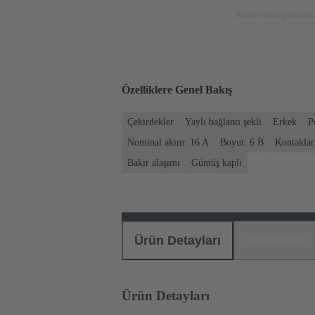
Resim sadece gösterim a
Özelliklere Genel Bakış
Çekirdekler
Yaylı bağlantı şekli
Erkek
P
Nominal akım: ‌16 A
Boyut: 6 B
Kontaklar
Bakır alaşımı
Gümüş kaplı
Ürün Detayları
İndirmeler
Ürün Detayları