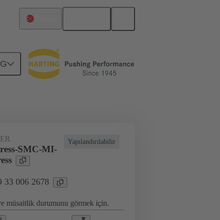
Türkçe
Türkiye
NG
l uygulamalar için
16 A'ya kadar akımlar
ER
Yapılandırılabilir
ress-SMC-MI-
ess
9 33 006 2678
 ve müsaitlik durumunu görmek için.