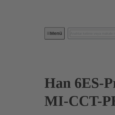
Menü
Endüstriyel konnektörler / Han®
09 33 006 2678
Han 6ES-P
MI-CCT-PE