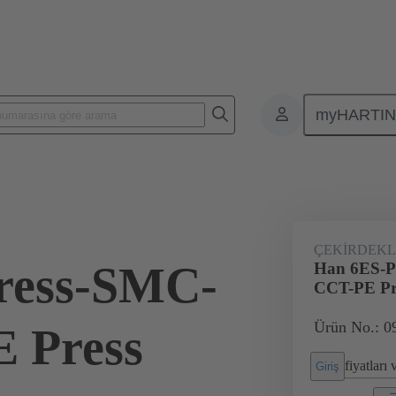
myHARTI
Karasel konnektörler
Ürünler
Monoblok parçalar
Endüstriye
ÇEKIRDEKL
ress-SMC-
Han 6ES-P
CCT-PE Pr
Ürün No.: 0
 Press
fiyatları
Giriş