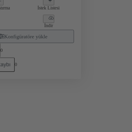
ştırma
İstek Listesi
İndir
Konfigüratöre yükle
0
kaybı
0