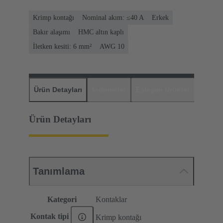
Krimp kontağı
Nominal akım: ≤40 A
Erkek
Bakır alaşımı
HMC altın kaplı
İletken kesiti: 6 mm²
AWG 10
Ürün Detayları
İndirmeler
Eşleşen Ürünler
Distrib
Ürün Detayları
Tanımlama
Kategori
Kontaklar
Kontak tipi
Krimp kontağı