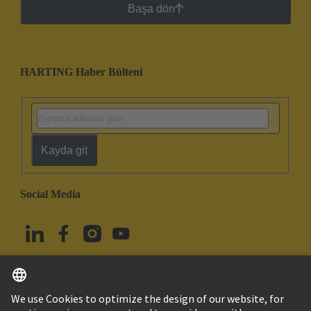
Başa dön
HARTING Haber Bülteni
Kayda git
Social Media
Türkçe
Türkiye