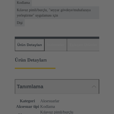
Kodlama
Kılavuz pimli/burçlu, "seyyar gövdeye/muhafazaya
yerleştirme" uygulaması için
Dişi
Ürün Detayları
İndirmeler
Eşleşen Ürünler
Distrib
Ürün Detayları
Tanımlama
Kategori
Aksesuarlar
Aksesuar tipi
Kodlama
Kılavuz pimli/burçlu