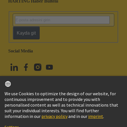
HARTING Haber Bülteni
Kayda git
Social Media
Türkçe
Türkiye
© HARTING Technology Group