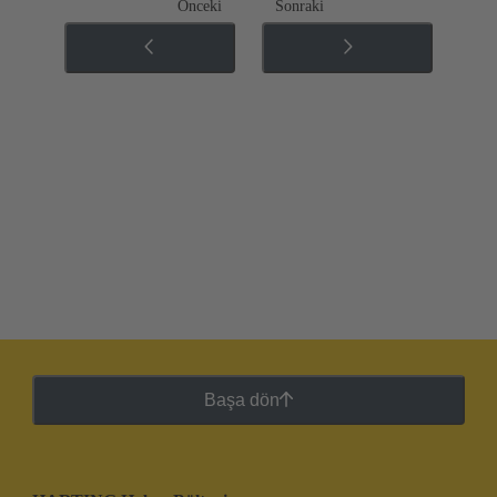
Önceki
Sonraki
Başa dön