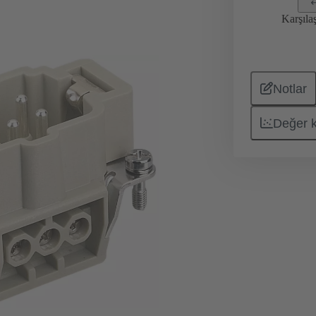
Karşıla
Notlar
Değer 