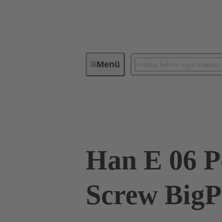
Menü
Endüstriyel konnektörler / Han®
09 33 006 2601 XL
Han E 06 P
Screw BigP