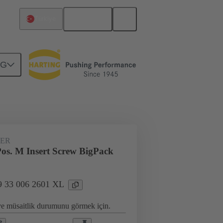
Türkçe
Türkiye
NG
l uygulamalar için
16 A'ya kadar akımlar
ER
os. M Insert Screw BigPack
9 33 006 2601 XL
 ve müsaitlik durumunu görmek için.