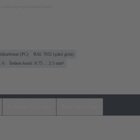
. Lütfen ürün açıklamasına bakınız.
olikarbonat (PC)
RAL 7032 (çakıl grisi)
: 6
İletken kesiti: 0.75 ... 2.5 mm²
Eşleşen Ürünler
Distribütörler