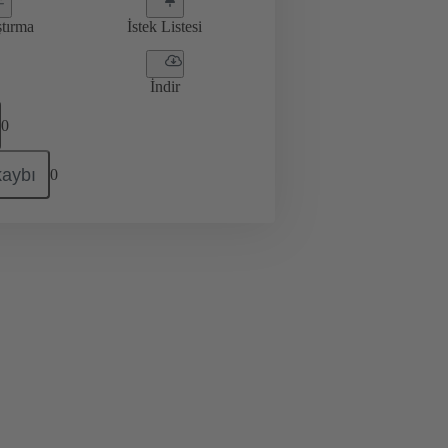
ştırma
İstek Listesi
İndir
0
kaybı
0