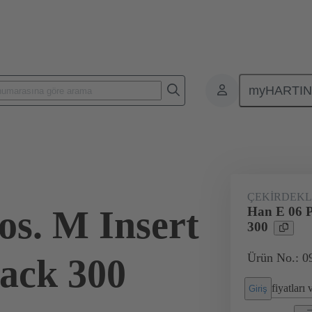
myHARTI
Karasel konnektörler
Ürünler
Monoblok parçalar
Endüstriye
ÇEKIRDEKL
os. M Insert
Han E 06 P
300
Ürün No.: 0
ack 300
fiyatları
Giriş