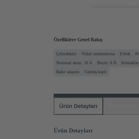
Resim sadece gösterim amaçlıdır
Özelliklere Genel Bakış
Çekirdekler
Vidalı sonlandırma
Erkek
P
Nominal akım: ‌16 A
Boyut: 6 B
Kontaklar
Bakır alaşımı
Gümüş kaplı
Ürün Detayları
İndirmeler
Ürün Detayları