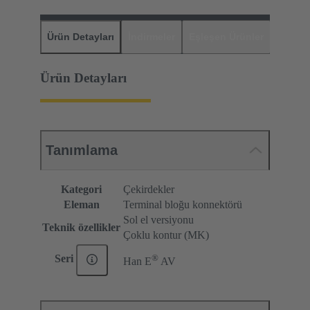
Ürün Detayları
İndirmeler
Eşleşen Ürünler
Distrib
Ürün Detayları
Tanımlama
Kategori
Çekirdekler
Eleman
Terminal bloğu konnektörü
Sol el versiyonu
Teknik özellikler
Çoklu kontur (MK)
®
Seri
Han E
AV