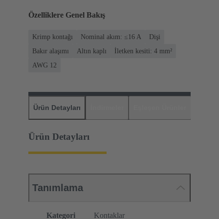
Özelliklere Genel Bakış
Krimp kontağı
Nominal akım: ≤16 A
Dişi
Bakır alaşımı
Altın kaplı
İletken kesiti: 4 mm²
AWG 12
Ürün Detayları
İndirmeler
Eşleşen Ürünler
Distrib
Ürün Detayları
Tanımlama
Kategori
Kontaklar