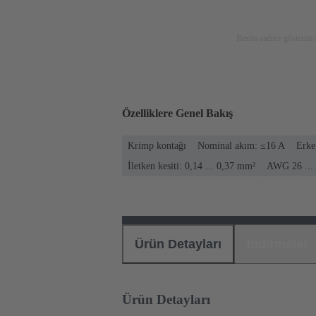
Resim sadece gösterim a
Özelliklere Genel Bakış
Krimp kontağı
Nominal akım: ≤16 A
Erke
İletken kesiti: 0,14 ... 0,37 mm²
AWG 26 ...
Ürün Detayları
İndirmeler
Ürün Detayları