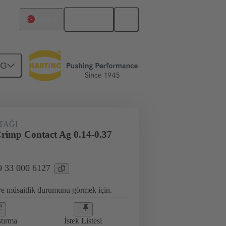
Türkçe
Türkiye
NG
 33 000 6127
TAĞI
imp Contact Ag 0.14-0.37
9 33 000 6127
 ve müsaitlik durumunu görmek için.
ştırma
İstek Listesi