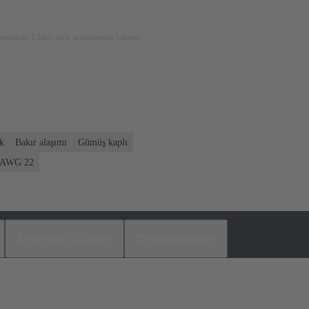
maçlıdır. Lütfen ürün açıklamasına bakınız.
k
Bakır alaşımı
Gümüş kaplı
 AWG 22
Eşleşen Ürünler
Distribütörler