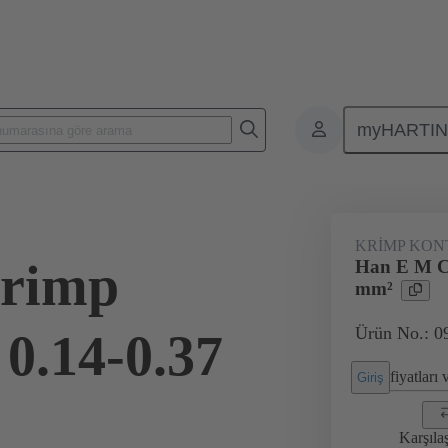
myHARTI
Karasel konnektörler
Ürünler
Kontaklar
Elektriksel
09
KRIMP KON
rimp
Han E M Cr
mm²
Ürün No.: 0
0.14-0.37
fiyatları
Giriş
Karşıla