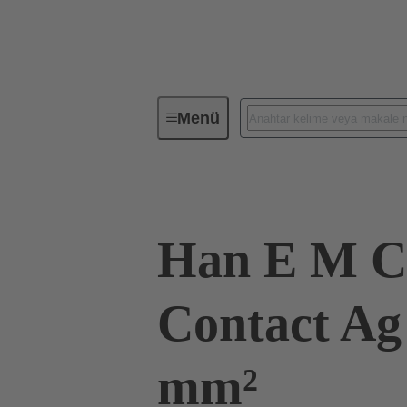
Menü
Endüstriyel konnektörler / Han®
Han E M C
Contact Ag 
mm²