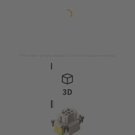
Resim sadece gösterim amaçlıdır. Lütfen ürün açıklamasına bakınız.