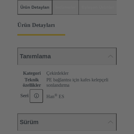
Ürün Detayları
İndirmeler
Eşleşen Ürünler
Distrib
Ürün Detayları
Tanımlama
Kategori
Çekirdekler
Teknik
PE bağlantısı için kafes kelepçeli
özellikler
sonlandırma
®
Seri
Han
ES
Sürüm