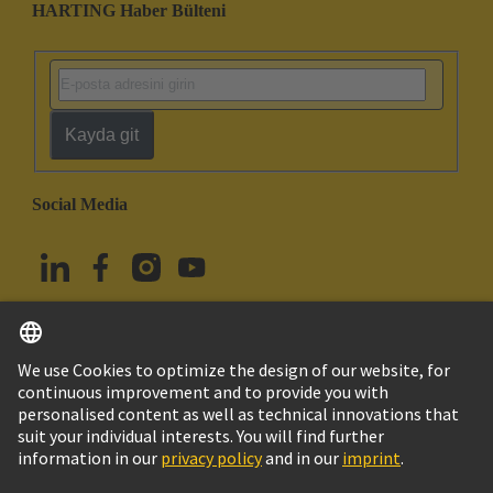
HARTING Haber Bülteni
Kayda git
Social Media
Türkçe
Türkiye
© HARTING Technology Group