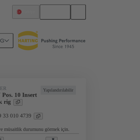
Türkçe
Türkiye
NG
lamalar
Terminal bloğu konnektörü
ER
Yapılandırılabilir
Pos. 10 Insert
k rig
9 33 010 4739
 ve müsaitlik durumunu görmek için.