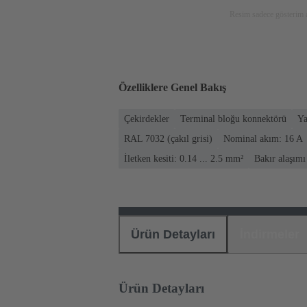
Resim sadece gösterim a
Özelliklere Genel Bakış
Çekirdekler
Terminal bloğu konnektörü
Ya
RAL 7032 (çakıl grisi)
Nominal akım: ‌16 A
İletken kesiti: 0.14 ... 2.5 mm²
Bakır alaşımı
Ürün Detayları
İndirmeler
Ürün Detayları