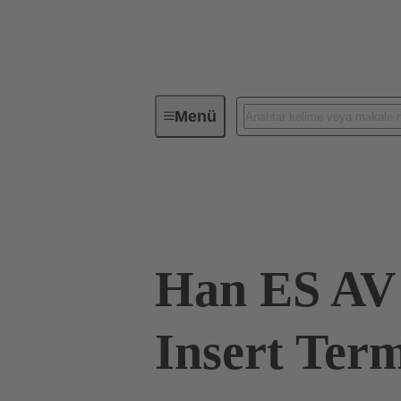
Menü
Endüstriyel konnektörler / Han®
09 33 010 4739
Han ES AV 
Insert Term