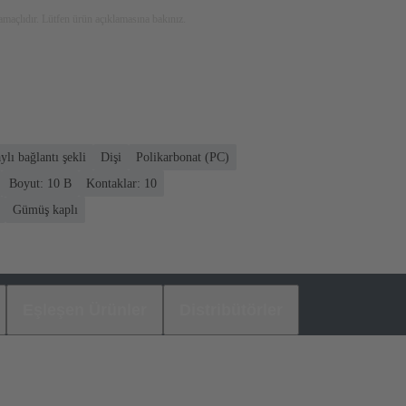
maçlıdır. Lütfen ürün açıklamasına bakınız.
ylı bağlantı şekli
Dişi
Polikarbonat (PC)
Boyut: 10 B
Kontaklar: 10
Gümüş kaplı
Eşleşen Ürünler
Distribütörler