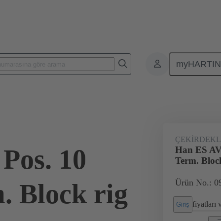
myHARTI
Karasel konnektörler
Ürünler
Monoblok parçalar
Özel uygu
ÇEKIRDEKL
Pos. 10
Han ES AV 
Term. Bloc
Ürün No.: 0
. Block rig
fiyatları
Giriş