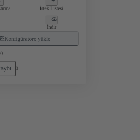
ştırma
İstek Listesi
İndir
Konfigüratöre yükle
0
kaybı
0