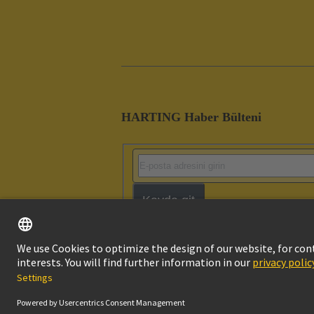
HARTING Haber Bülteni
Kayda git
Imprint
Pri
© HARTING Technology Group