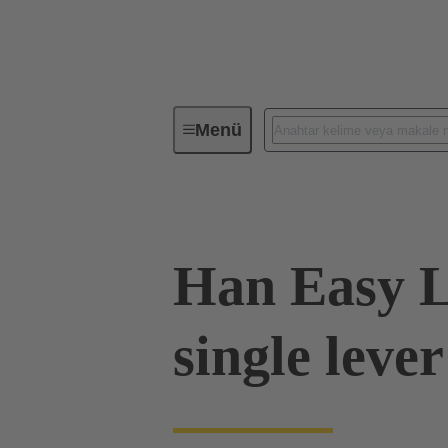
Menü
Endüstriyel konnektörler / Han®
Han Easy 
single leve