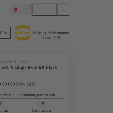
Türkçe
Türkiye
NG
ri
09 00 000 5401
 MANDALLARI
ock X single lever 6B black
9 00 000 5401
 ve müsaitlik durumunu görmek için.
ştırma
İstek Listesi