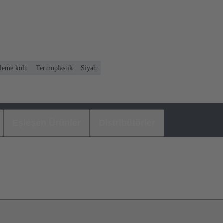
tleme kolu
Termoplastik
Siyah
Eşleşen Ürünler
Distribütörler