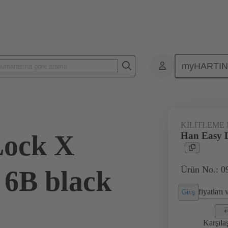
myHARTI
Karasel konnektörler
Ürünler
Aksesuarlar
Kilitleme sistemle
KILITLEME
Lock X
Han Easy L
Ürün No.: 0
r 6B black
fiyatları
Giriş
Karşıla