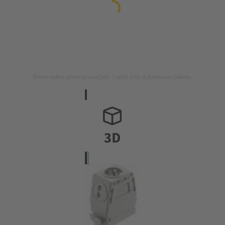
Resim sadece gösterim amaçlıdır. Lütfen ürün açıklamasına bakınız.