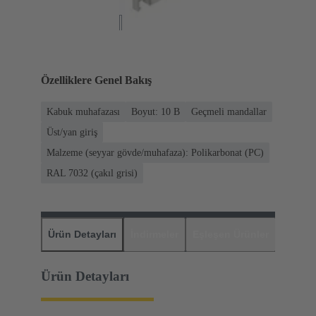
Özelliklere Genel Bakış
Kabuk muhafazası
Boyut: 10 B
Geçmeli mandallar
Üst/yan giriş
Malzeme (seyyar gövde/muhafaza): Polikarbonat (PC)
RAL 7032 (çakıl grisi)
Ürün Detayları
İndirmeler
Eşleşen Ürünler
Distrib
Ürün Detayları