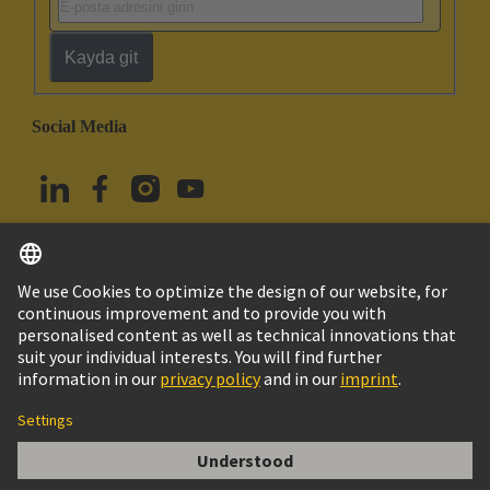
Kayda git
Social Media
Türkçe
Türkiye
© HARTING Technology Group
Çerez Ayarları
Imprint
Privacy Policy
Kullanım Şartları
Müşteri Bilgileri
Han Snap Plastic Housing Size 10