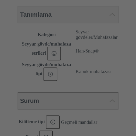
Tanımlama
Seyyar
Kategori
gövdeler/Muhafazalar
Seyyar gövde/muhafaza
Han-Snap®
serileri
Seyyar gövde/muhafaza
Kabuk muhafazası
tipi
Sürüm
Kilitleme tipi
Geçmeli mandallar