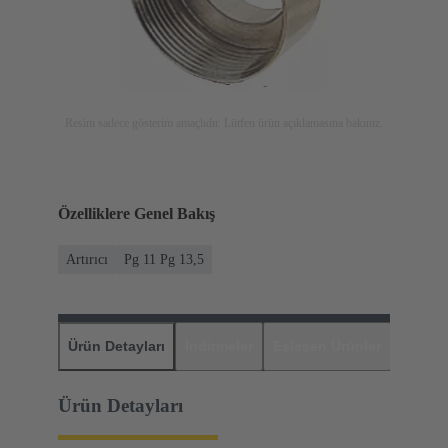
Resim sadece gösterim amaçlıdır. Lütfen ürün açıklamasına bakınız.
Özelliklere Genel Bakış
Artırıcı
Pg 11 Pg 13,5
Ürün Detayları
İndirmeler
Eşleşen Ürünler
Distrib
Ürün Detayları