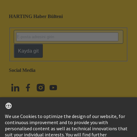
HARTING Haber Bülteni
Kayda git
Social Media
Türkçe
Türkiye