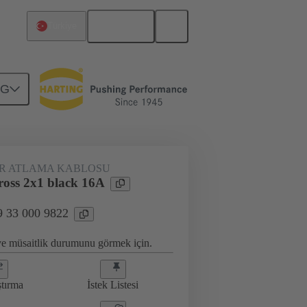
Türkçe
Türkiye
NG
eçmeli jumperlar
09 33 000 9822
IR ATLAMA KABLOSU
oss 2x1 black 16A
9 33 000 9822
 ve müsaitlik durumunu görmek için.
ştırma
İstek Listesi