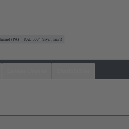
liamid (PA)
RAL 5004 (siyah mavi)
Eşleşen Ürünler
Distribütörler