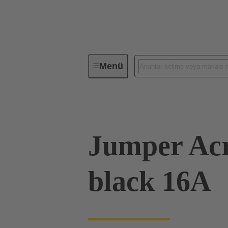
Menü
Endüstriyel konnektörler / Han®
Jumper Acr
black 16A