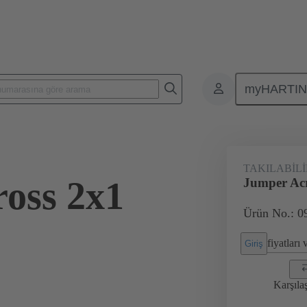
myHARTI
Karasel konnektörler
Ürünler
Aksesuarlar
Han® ES Press g
TAKILABIL
oss 2x1
Jumper Acr
Ürün No.: 0
fiyatları
Giriş
Karşıla