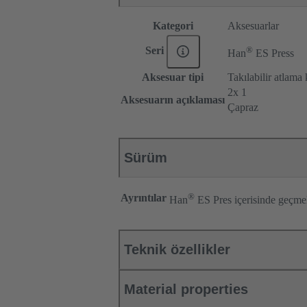
Kategori
Aksesuarlar
®
Seri
Han
ES Press
Aksesuar tipi
Takılabilir atlama
2x 1
Aksesuarın açıklaması
Çapraz
Sürüm
®
Ayrıntılar
Han
ES Pres içerisinde geçmeli
Teknik özellikler
Material properties