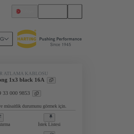
Türkçe
Türkiye
NG
eçmeli jumperlar
09 33 000 9853
IR ATLAMA KABLOSU
ng 1x3 black 16A
9 33 000 9853
 ve müsaitlik durumunu görmek için.
ştırma
İstek Listesi