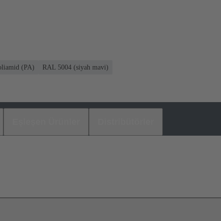
oliamid (PA)
RAL 5004 (siyah mavi)
Eşleşen Ürünler
Distribütörler