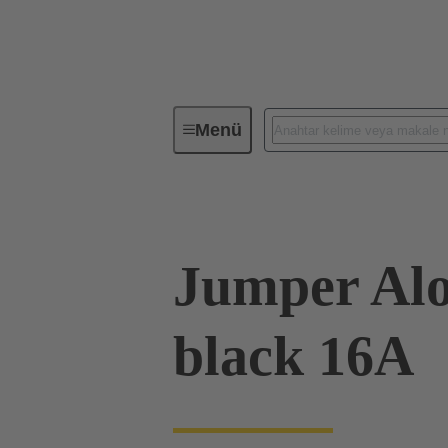
Menü
Endüstriyel konnektörler / Han®
Jumper Alo
black 16A