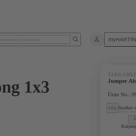
myHARTI
Karasel konnektörler
Ürünler
Aksesuarlar
Han® ES Press g
TAKILABIL
ng 1x3
Jumper Alo
Ürün No.: 0
fiyatları
Giriş
Karşıla