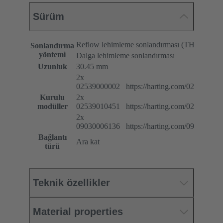
Sürüm
Reflow lehimleme sonlandırması (THR)
Sonlandırma
yöntemi
Dalga lehimleme sonlandırması
Uzunluk
30.45 mm
2x
02539000002 https://harting.com/025390000
Kurulu
2x
modüller
02539010451 https://harting.com/025390104
2x
09030006136 https://harting.com/090300061
Bağlantı
Ara kat
türü
Teknik özellikler
Material properties