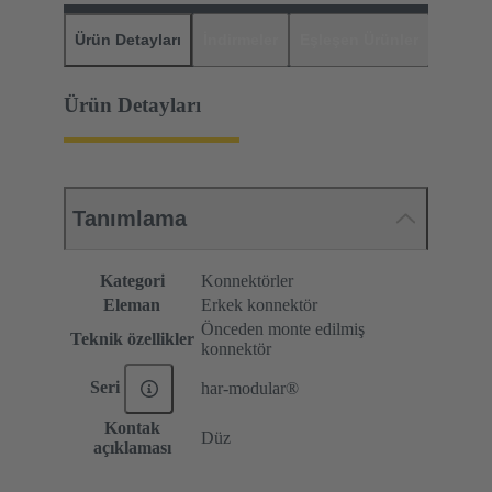
Ürün Detayları
İndirmeler
Eşleşen Ürünler
Distrib
Ürün Detayları
Tanımlama
Kategori
Konnektörler
Eleman
Erkek konnektör
Önceden monte edilmiş
Teknik özellikler
konnektör
Seri
har-modular®
Kontak
Düz
açıklaması