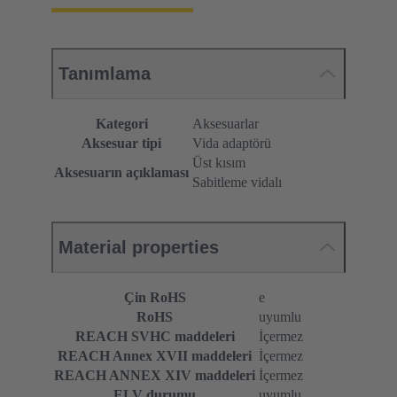
Tanımlama
Kategori
Aksesuarlar
Aksesuar tipi
Vida adaptörü
Üst kısım
Aksesuarın açıklaması
Sabitleme vidalı
Material properties
Çin RoHS
e
RoHS
uyumlu
REACH SVHC maddeleri
İçermez
REACH Annex XVII maddeleri
İçermez
REACH ANNEX XIV maddeleri
İçermez
ELV durumu
uyumlu