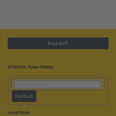
Başa dön
HARTING Haber Bülteni
Kayda git
Social Media