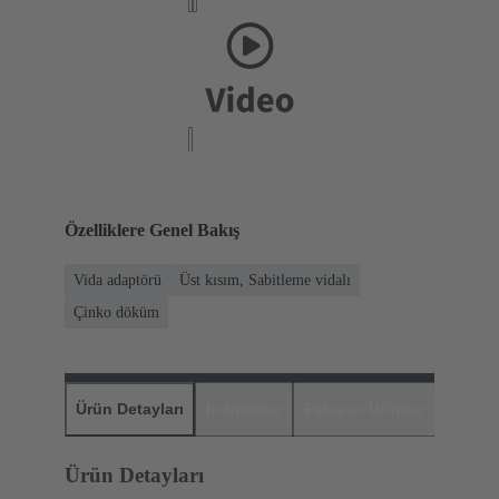
Özelliklere Genel Bakış
Vida adaptörü
Üst kısım, Sabitleme vidalı
Çinko döküm
Ürün Detayları
İndirmeler
Eşleşen Ürünler
Distrib
Ürün Detayları